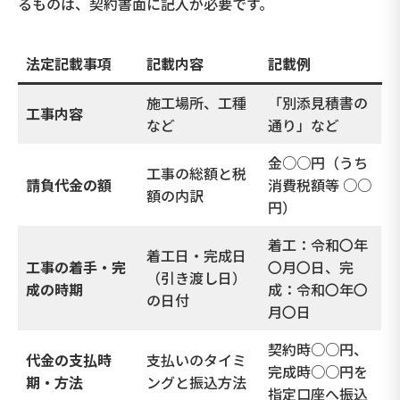
るものは、契約書面に記入が必要です。
法定記載事項
記載内容
記載例
施工場所、工種
「別添見積書の
工事内容
など
通り」など
金○○円（うち
工事の総額と税
請負代金の額
消費税額等 ○○
額の内訳
円）
着工：令和〇年
着工日・完成日
工事の着手・完
〇月〇日、完
（引き渡し日）
成の時期
成：令和〇年〇
の日付
月〇日
契約時○○円、
代金の支払時
支払いのタイミ
完成時○○円を
期・方法
ングと振込方法
指定口座へ振込