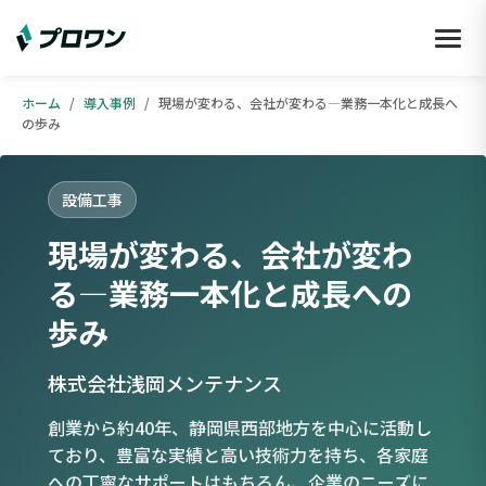
ホーム
/
導入事例
/
現場が変わる、会社が変わる―業務一本化と成長へ
の歩み
設備工事
現場が変わる、会社が変わ
る―業務一本化と成長への
歩み
株式会社浅岡メンテナンス
創業から約40年、静岡県西部地方を中心に活動し
ており、豊富な実績と高い技術力を持ち、各家庭
への丁寧なサポートはもちろん、企業のニーズに