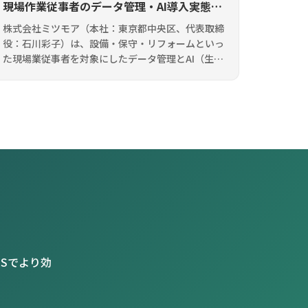
現場作業従事者のデータ管理・AI導入実態調
査」を実施
株式会社ミツモア（本社：東京都中央区、代表取締
役：石川彩子）は、設備・保守・リフォームといっ
た現場業従事者を対象にしたデータ管理とAI（生成
AI、ChatGPTなど）導入実態調査を実施したので
お知らせいたします。 調査サ […]
Sでより効