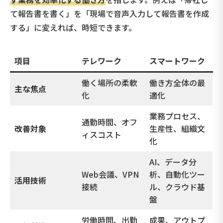
て報告書を書く」を「現場で音声入力して報告書を作成
する」に変えれば、時短できます。
項目
テレワーク
スマートワーク
働く場所の柔軟
働き方全体の最
主な焦点
化
適化
業務プロセス、
通勤時間、オフ
改善対象
生産性、組織文
ィスコスト
化
AI、データ分
Web会議、VPN
析、自動化ツー
活用技術
接続
ル、クラウド基
盤
労働時間、出勤
成果、アウトプ