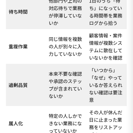
他部門や上司の
1日のうち「待
対応待ちで業務
ち」になってい
待ち時間
が停滞していな
る時間帯を業務
いか
ログから拾う
顧客情報・案件
同じ情報を複数
情報が複数シス
重複作業
の人が別々に入
テムに散在して
力していないか
いないかを確認
「いつから」
本来不要な確認
「なぜ」やって
や承認のステッ
過剰品質
いるか答えられ
プが含まれてい
ない確認は要注
ないか
意
その人が休んだ
特定の人しかで
日に止まった業
属人化
きない業務にな
務をリストアッ
っていないか