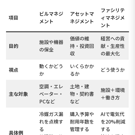
ファシリテ
ビルマネジ
アセットマ
項目
ィマネジメ
メント
ネジメント
ント
価値の維
経営への貢
施設や機器
目的
持・投資回
献・生産性
の保全
収
の最大化
動くかどう
いくらかか
視点
どう使うか
か
るか
空調・エレ
土地・建
施設＋環境
主な対象
ベーター・
物・契約書
＋働き方
PCなど
など
冷媒ガス漏
購入予算や
AIで電気代
れを点検す
耐用年数を
を20%削減
る
管理する
する
具体例