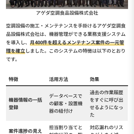
アゲダ空調食品設備株式会社
空調設備の施工・メンテナンスを手掛けるアゲダ空調食
品設備株式会社は、機器管理ができる業務支援システム
を導入し、
月400件を超えるメンテナンス案件の一元管
理を確立
しました。このシステムの特徴は以下のとおり
です。
特徴
活用方法
効果
過去の作業履歴
データベースで
機器情報の一括
をすぐに呼び出
の顧客・設置機
登録
せるようになっ
器の紐付け
た
担当割り当てと
対応漏れのリス
案件進捗の見え