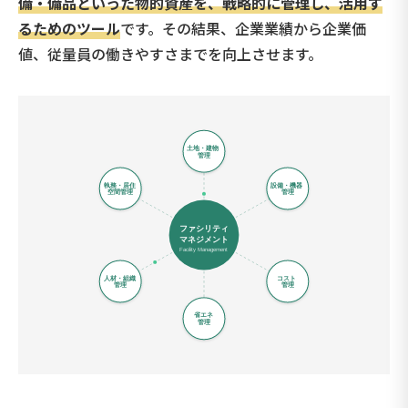
備・備品といった物的資産を、戦略的に管理し、活用す
るためのツール
です。その結果、企業業績から企業価
値、従量員の働きやすさまでを向上させます。
土地・建物
管理
執務・居住
設備・機器
空間管理
管理
ファシリティ
マネジメント
Facility Management
人材・組織
コスト
管理
管理
省エネ
管理