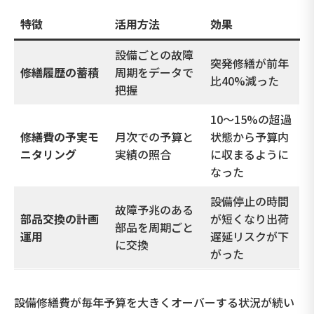
特徴
活用方法
効果
設備ごとの故障
突発修繕が前年
修繕履歴の蓄積
周期をデータで
比40%減った
把握
10〜15%の超過
修繕費の予実モ
月次での予算と
状態から予算内
ニタリング
実績の照合
に収まるように
なった
設備停止の時間
故障予兆のある
部品交換の計画
が短くなり出荷
部品を周期ごと
運用
遅延リスクが下
に交換
がった
設備修繕費が毎年予算を大きくオーバーする状況が続い