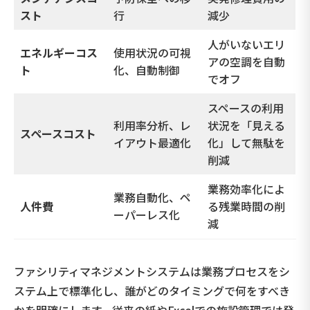
スト
行
減少
人がいないエリ
エネルギーコス
使用状況の可視
アの空調を自動
ト
化、自動制御
でオフ
スペースの利用
利用率分析、レ
状況を「見える
スペースコスト
イアウト最適化
化」して無駄を
削減
業務効率化によ
業務自動化、ペ
人件費
る残業時間の削
ーパーレス化
減
ファシリティマネジメントシステムは業務プロセスをシ
ステム上で標準化し、誰がどのタイミングで何をすべき
かを明確にします。従来の紙やExcelでの施設管理では発