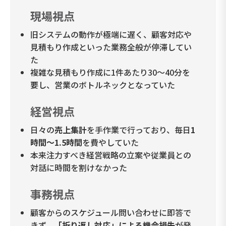
現場視点
旧システムの動作が極端に遅く、顧客対応や
見積もり作成といった業務全般が停滞してい
た
複雑な見積もり作成に1件あたり30〜40分を
要し、営業のボトルネックとなっていた
経営視点
日々の
売上集計
を手作業で行っており、毎日
1
時間〜1.5時間
を費やしていた
本来注力すべき経営戦略の立案や従業員との
対話に時間を割けなかった
事務視点
顧客からのスケジュール問い合わせに即答で
きず、
「折り返し対応」による機会損失
が発