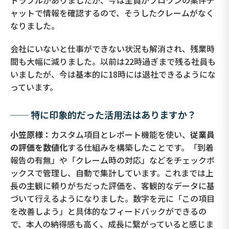
トラブルがありましたが、今は全員がプロワンの案件チ
ャットで情報を確認するので、そうしたクレームがなく
なりました。
会社にいないと仕事ができない状況も解消され、残業時
間も大幅に減りました。以前は22時過ぎまで残る社員も
いましたが、今は基本的に18時には退社できるようにな
っています。
── 特に印象的だった活用法はありますか？
小笠原様：
カスタム項目とレポート機能を使い、
従業員
の評価を数値化
する仕組みを構築したことです。「到着
報告の有無」や「クレーム時の対応」などをチェックボ
ックスで管理し、自動で集計しています。これまでは上
長の主観に頼りがちだった評価を、客観的なデータに基
づいて行えるようになりました。数字を元に「この項目
を改善しよう」と具体的なフィードバックができるの
で、本人の納得感も高く、成長に繋がっていると感じま