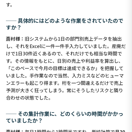
す。
── 具体的にはどのような作業をされていたので
すか？
斎村様：
旧システムから1日の部門別売上データを抽出
し、それをExcelに一件一件手入力していました。産廃だ
けで1日30件近くあるので、それだけでも相当な時間で
す。その情報をもとに、日別の売上や利益率を算出し、
「このペースで今月の目標は達成できるか」を把握して
いました。手作業なので当然、入力ミスなどのヒューマ
ンエラーも起こり得ます。桁を一つ間違えるだけで売上
予測が大きく狂ってしまう。常にそうしたリスクと隣り
合わせの状態でした。
── その集計作業に、どのくらいの時間がかかっ
ていましたか？
斎村様：
毎日1時間から1時間半ですね。単純計算で
月30