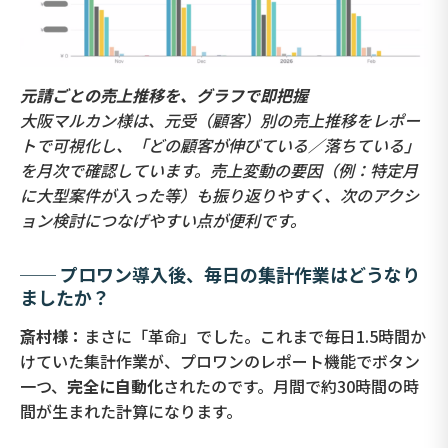
元請ごとの売上推移を、グラフで即把握
大阪マルカン様は、元受（顧客）別の売上推移をレポー
トで可視化し、「どの顧客が伸びている／落ちている」
を月次で確認しています。売上変動の要因（例：特定月
に大型案件が入った等）も振り返りやすく、次のアクシ
ョン検討につなげやすい点が便利です。
── プロワン導入後、毎日の集計作業はどうなり
ましたか？
斎村様：
まさに「革命」でした。これまで毎日1.5時間か
けていた集計作業が、プロワンのレポート機能でボタン
一つ、
完全に自動化
されたのです。月間で約30時間の時
間が生まれた計算になります。