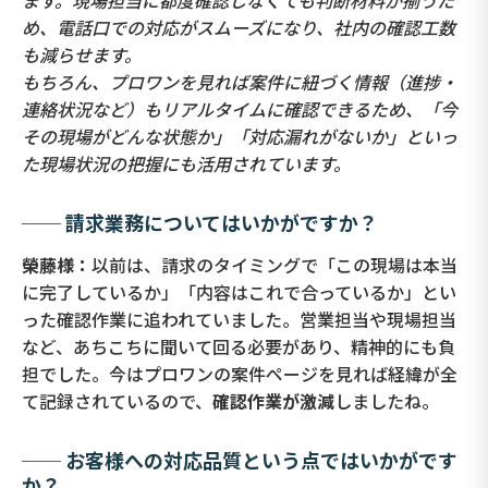
ます。現場担当に都度確認しなくても判断材料が揃うた
め、電話口での対応がスムーズになり、社内の確認工数
も減らせます。
もちろん、プロワンを見れば案件に紐づく情報（進捗・
連絡状況など）もリアルタイムに確認できるため、「今
その現場がどんな状態か」「対応漏れがないか」といっ
た現場状況の把握にも活用されています。
── 請求業務についてはいかがですか？
榮藤様：
以前は、請求のタイミングで「この現場は本当
に完了しているか」「内容はこれで合っているか」とい
った確認作業に追われていました。営業担当や現場担当
など、あちこちに聞いて回る必要があり、精神的にも負
担でした。今はプロワンの案件ページを見れば経緯が全
て記録されているので、
確認作業が激減
しましたね。
── お客様への対応品質という点ではいかがです
か？