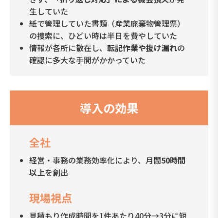
生していた
紙で管理していた書類（産業廃棄物管理票）
の捜索に、ひどい時は半日を費やしていた
情報が各所に散在し、
転記作業や抜け漏れ
の
確認に多大な手間がかかっていた
導入の効果
全社
経営・事務の業務効率化により、月間
50時間
以上
を創出
現場視点
見積もり作成時間を1件あたり40分→3分に短