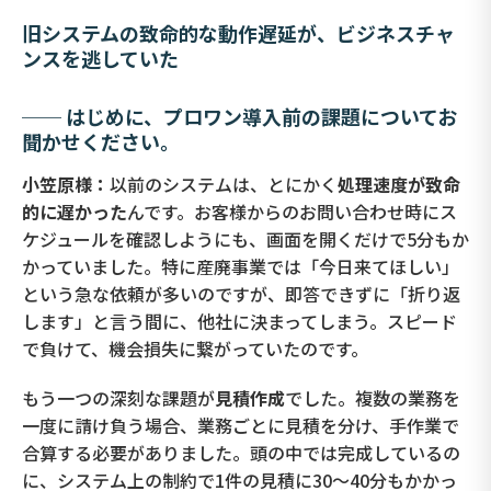
旧システムの致命的な動作遅延が、ビジネスチャ
ンスを逃していた
── はじめに、プロワン導入前の課題についてお
聞かせください。
小笠原様：
以前のシステムは、とにかく
処理速度が致命
的に遅かった
んです。お客様からのお問い合わせ時にス
ケジュールを確認しようにも、画面を開くだけで5分もか
かっていました。特に産廃事業では「今日来てほしい」
という急な依頼が多いのですが、即答できずに「折り返
します」と言う間に、他社に決まってしまう。スピード
で負けて、機会損失に繋がっていたのです。
もう一つの深刻な課題が
見積作成
でした。複数の業務を
一度に請け負う場合、業務ごとに見積を分け、手作業で
合算する必要がありました。頭の中では完成しているの
に、システム上の制約で1件の見積に30〜40分もかかっ