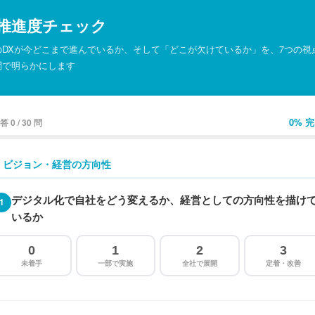
X推進度チェック
のDXが今どこまで進んでいるか、そして「どこが欠けているか」を、7つの視点
問で明らかにします
0% 
答 0 / 30 問
1. ビジョン・経営の方向性
デジタル化で自社をどう変えるか、経営としての方向性を描け
1
いるか
0
1
2
3
未着手
一部で実施
全社で展開
定着・改善