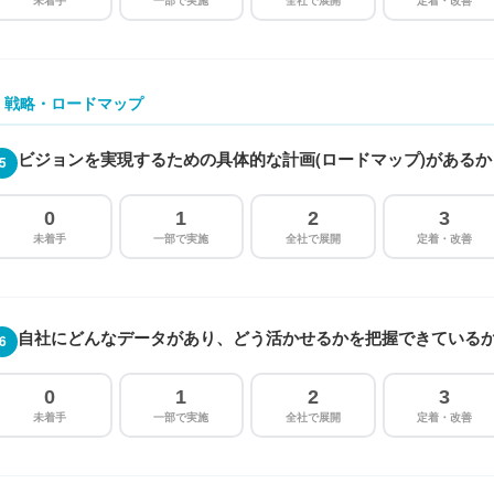
未着手
一部で実施
全社で展開
定着・改善
. 戦略・ロードマップ
ビジョンを実現するための具体的な計画(ロードマップ)があるか
5
0
1
2
3
未着手
一部で実施
全社で展開
定着・改善
自社にどんなデータがあり、どう活かせるかを把握できている
6
0
1
2
3
未着手
一部で実施
全社で展開
定着・改善