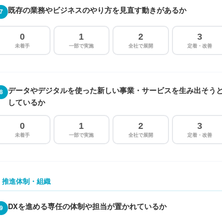
既存の業務やビジネスのやり方を見直す動きがあるか
7
0
1
2
3
未着手
一部で実施
全社で展開
定着・改善
データやデジタルを使った新しい事業・サービスを生み出そう
8
しているか
0
1
2
3
未着手
一部で実施
全社で展開
定着・改善
. 推進体制・組織
DXを進める専任の体制や担当が置かれているか
9