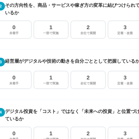
その方向性を、商品・サービスや稼ぎ方の変革に結びつけられ
2
いるか
0
1
2
3
未着手
一部で実施
全社で展開
定着・改善
経営層がデジタルや技術の動きを自分ごととして把握している
3
0
1
2
3
未着手
一部で実施
全社で展開
定着・改善
デジタル投資を「コスト」ではなく「未来への投資」と位置づ
4
ているか
0
1
2
3