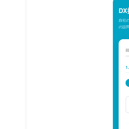
D
自社
の設
回