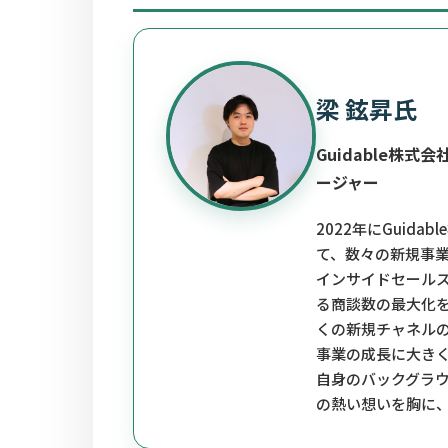
梁 鉉昇
氏
Guidable株式会
ージャー
2022年にGuid
て、数々の新規事業の
インサイドセールス
る商談数の最大化を
くの新規チャネルの
事業の成長に大きく
自身のバックグラ
の熱い想いを胸に