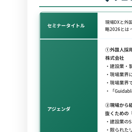
現場DXと外
セミナータイトル
略2026と
①外国人採用
株式会社
・建設業・
・現場業界
・現場業界
・「Guida
②現場から
アジェンダ
抜くための『
・建設業のS
・限られた