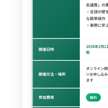
気通貫」の
・言語の壁
な簡単操作
・事例に学
2026年2月1
開催日時
能
オンライン開
開催方法・場所
※お申し込み
ます
参加費用
無料