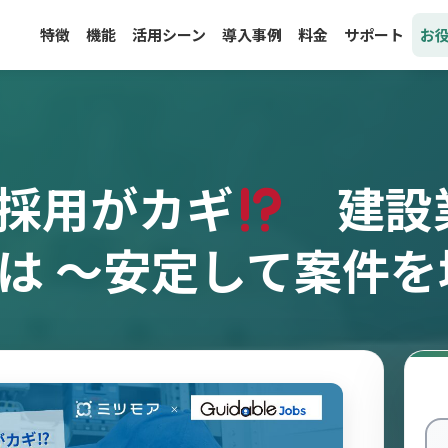
特徴
機能
活用シーン
導入事例
料金
サポート
お
人採用がカギ
建設
とは ～安定して案件